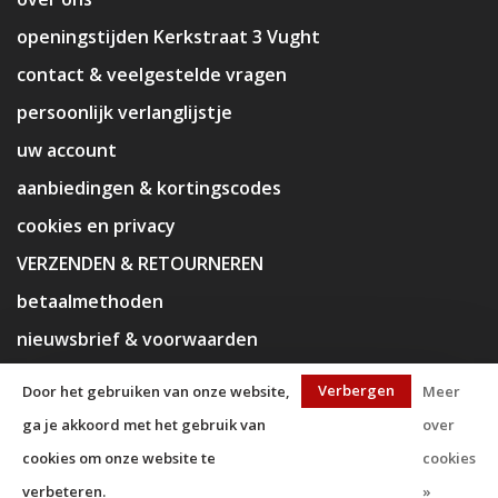
openingstijden Kerkstraat 3 Vught
contact & veelgestelde vragen
persoonlijk verlanglijstje
uw account
aanbiedingen & kortingscodes
cookies en privacy
VERZENDEN & RETOURNEREN
betaalmethoden
nieuwsbrief & voorwaarden
disclaimer
Verbergen
Door het gebruiken van onze website,
Meer
ga je akkoord met het gebruik van
over
cookies om onze website te
cookies
verbeteren.
»