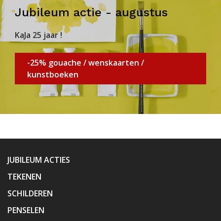
Jubileum actie - augustus
KaJa 25 jaar !
-25% gouache / wenskaarten /
kunstboeken
JUBILEUM ACTIES
TEKENEN
SCHILDEREN
PENSELEN