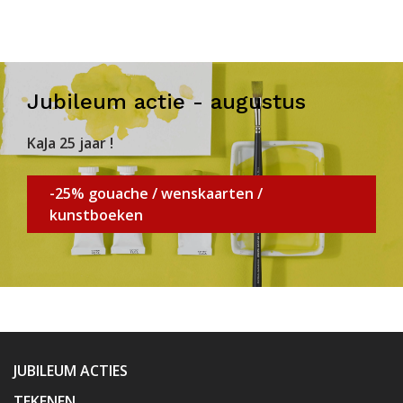
Jubileum actie - augustus
KaJa 25 jaar !
-25% gouache / wenskaarten /
kunstboeken
JUBILEUM ACTIES
TEKENEN