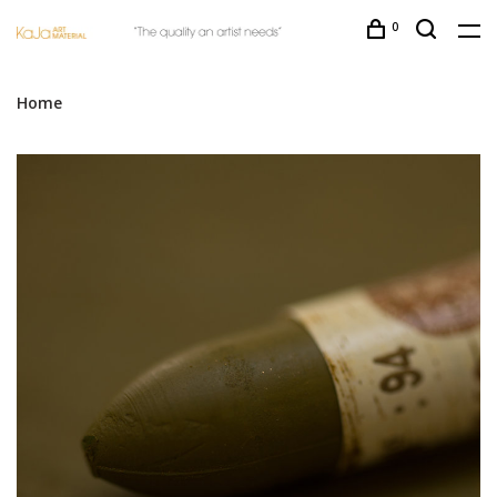
0
Home