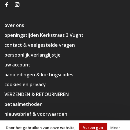
over ons
openingstijden Kerkstraat 3 Vught
contact & veelgestelde vragen
persoonlijk verlanglijstje
uw account
aanbiedingen & kortingscodes
cookies en privacy
VERZENDEN & RETOURNEREN
betaalmethoden
nieuwsbrief & voorwaarden
disclaimer
Verbergen
Door het gebruiken van onze website,
Meer