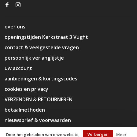
over ons
openingstijden Kerkstraat 3 Vught
contact & veelgestelde vragen
persoonlijk verlanglijstje
uw account
aanbiedingen & kortingscodes
cookies en privacy
VERZENDEN & RETOURNEREN
betaalmethoden
nieuwsbrief & voorwaarden
disclaimer
Verbergen
Door het gebruiken van onze website,
Meer