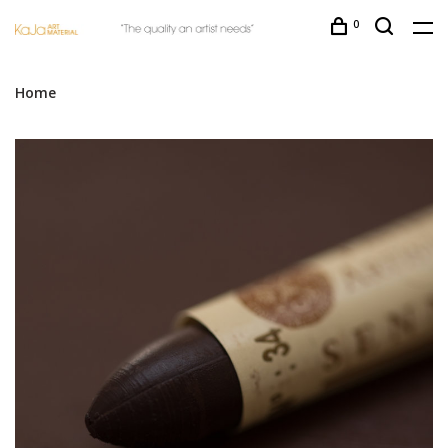
0
Home