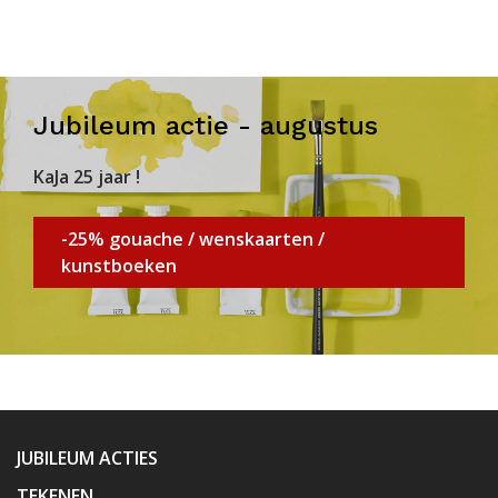
Jubileum actie - augustus
KaJa 25 jaar !
-25% gouache / wenskaarten /
kunstboeken
JUBILEUM ACTIES
TEKENEN