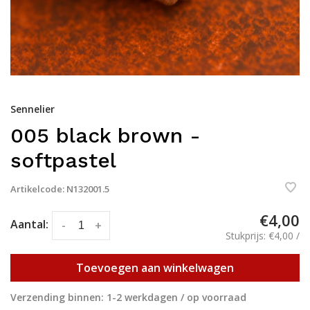
Sennelier
005 black brown -
softpastel
Artikelcode:
N132001.5
€4,00
Aantal:
-
+
Stukprijs: €4,00 /
Toevoegen aan winkelwagen
Verzending binnen: 1-2 werkdagen / op voorraad