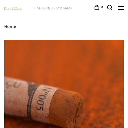
0
Home