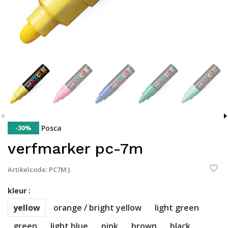
-30%
Posca
verfmarker pc-7m
Artikelcode:
PC7M J
kleur :
yellow
orange / bright yellow
light green
green
light blue
pink
brown
black