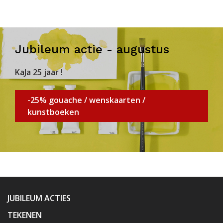
Jubileum actie - augustus
KaJa 25 jaar !
-25% gouache / wenskaarten /
kunstboeken
JUBILEUM ACTIES
TEKENEN