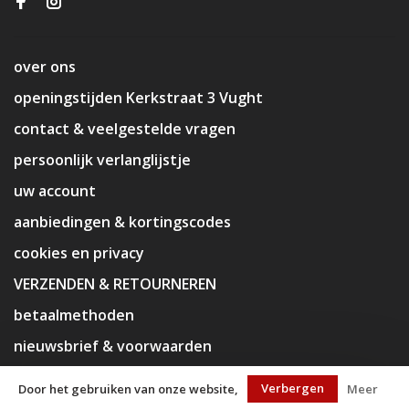
over ons
openingstijden Kerkstraat 3 Vught
contact & veelgestelde vragen
persoonlijk verlanglijstje
uw account
aanbiedingen & kortingscodes
cookies en privacy
VERZENDEN & RETOURNEREN
betaalmethoden
nieuwsbrief & voorwaarden
disclaimer
Verbergen
Door het gebruiken van onze website,
Meer