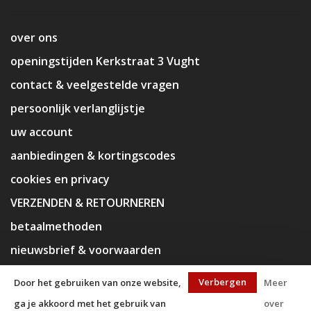
over ons
openingstijden Kerkstraat 3 Vught
contact & veelgestelde vragen
persoonlijk verlanglijstje
uw account
aanbiedingen & kortingscodes
cookies en privacy
VERZENDEN & RETOURNEREN
betaalmethoden
nieuwsbrief & voorwaarden
disclaimer
Verbergen
Door het gebruiken van onze website,
Meer
ga je akkoord met het gebruik van
over