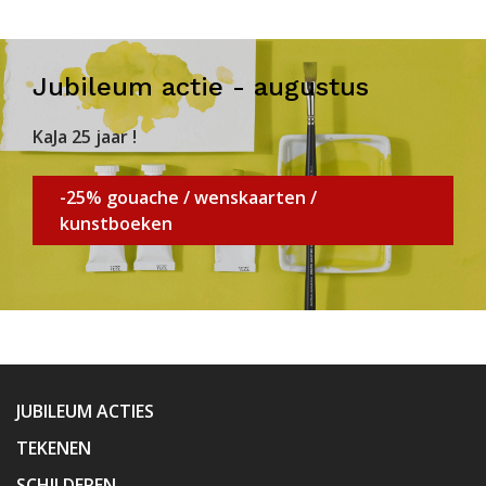
Jubileum actie - augustus
KaJa 25 jaar !
-25% gouache / wenskaarten /
kunstboeken
JUBILEUM ACTIES
TEKENEN
SCHILDEREN