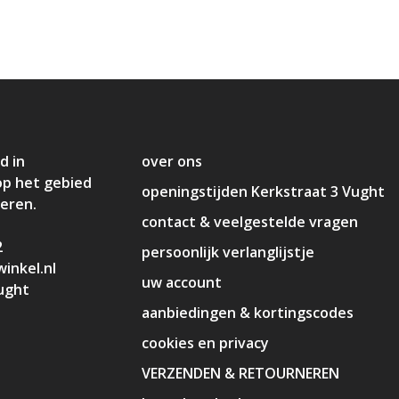
d in
over ons
op het gebied
openingstijden Kerkstraat 3 Vught
deren.
contact & veelgestelde vragen
2
persoonlijk verlanglijstje
inkel.nl
uw account
ught
aanbiedingen & kortingscodes
cookies en privacy
VERZENDEN & RETOURNEREN