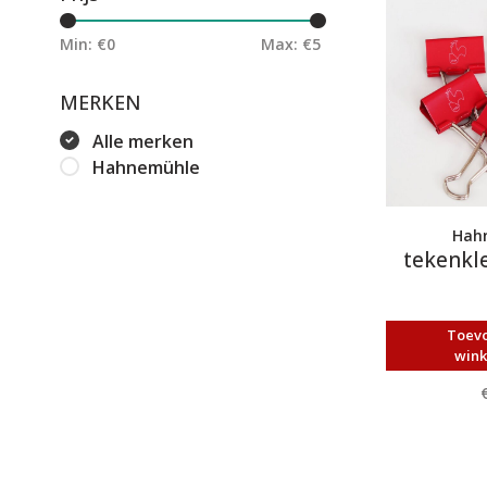
Min: €
0
Max: €
5
MERKEN
Alle merken
Hahnemühle
Hah
tekenkl
Toev
win