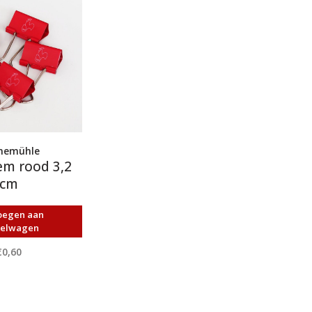
nemühle
em rood 3,2
cm
oegen aan
kelwagen
€0,60