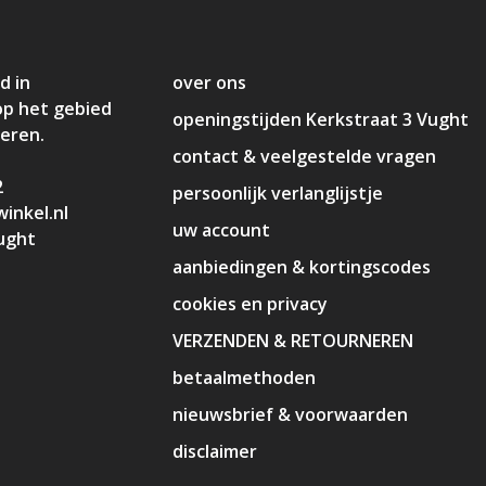
d in
over ons
op het gebied
openingstijden Kerkstraat 3 Vught
deren.
contact & veelgestelde vragen
2
persoonlijk verlanglijstje
inkel.nl
uw account
ught
aanbiedingen & kortingscodes
cookies en privacy
VERZENDEN & RETOURNEREN
betaalmethoden
nieuwsbrief & voorwaarden
disclaimer