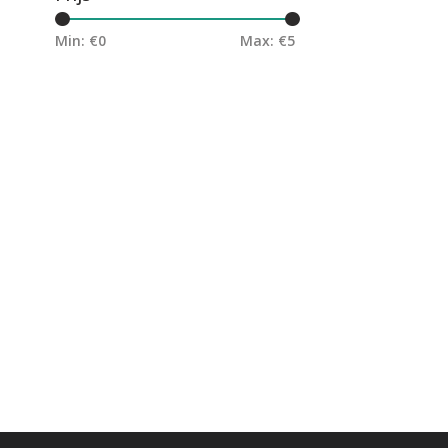
Min: €
0
Max: €
5