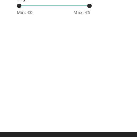
Min: €
0
Max: €
5