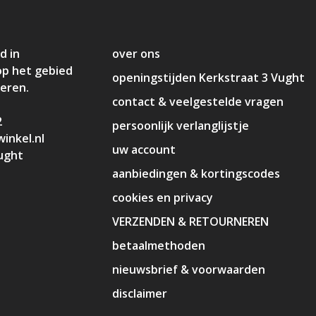
d in
over ons
op het gebied
openingstijden Kerkstraat 3 Vught
deren.
contact & veelgestelde vragen
2
persoonlijk verlanglijstje
inkel.nl
uw account
ught
aanbiedingen & kortingscodes
cookies en privacy
VERZENDEN & RETOURNEREN
betaalmethoden
nieuwsbrief & voorwaarden
disclaimer