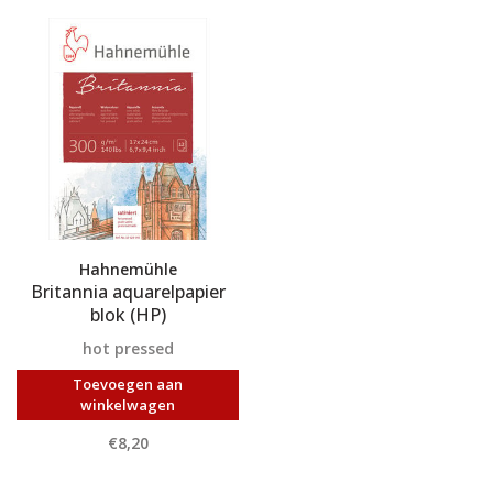
Hahnemühle
Britannia aquarelpapier
blok (HP)
hot pressed
Toevoegen aan
winkelwagen
€8,20