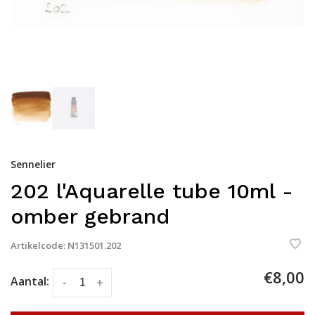
Sennelier
202 l'Aquarelle tube 10ml -
omber gebrand
Artikelcode:
N131501.202
€8,00
Aantal:
-
+