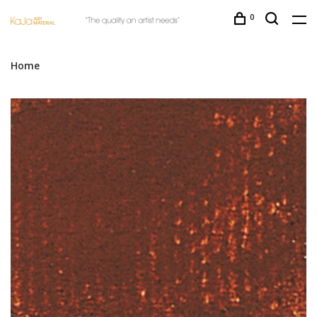
0
Home