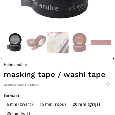
Hahnemühle
masking tape / washi tape
Artikelcode:
10608865
formaat :
6 mm (zwart)
15 mm (rood)
20 mm (grijs)
25 mm (wit)