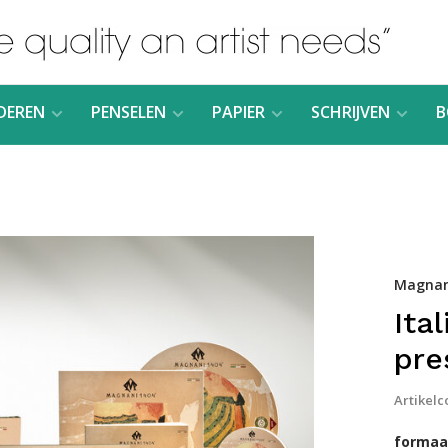
DEREN
PENSELEN
PAPIER
SCHRIJVEN
B
Magnan
Ita
pre
Artikelc
formaat