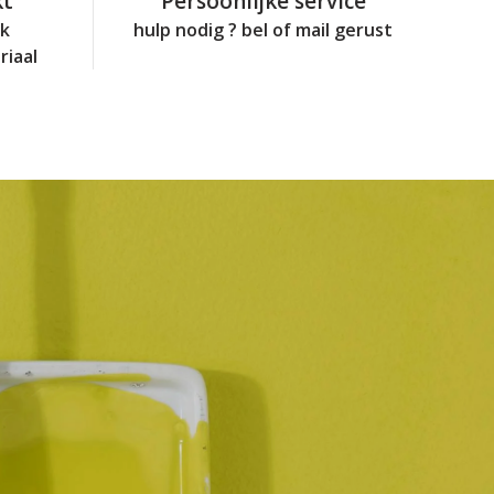
kt
Persoonlijke service
jk
hulp nodig ? bel of mail gerust
riaal