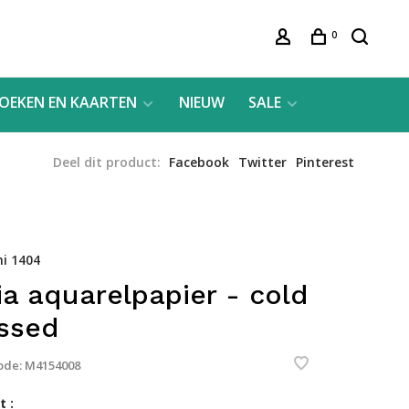
0
OEKEN EN KAARTEN
NIEUW
SALE
Deel dit product:
Facebook
Twitter
Pinterest
i 1404
lia aquarelpapier - cold
ssed
ode:
M4154008
 :