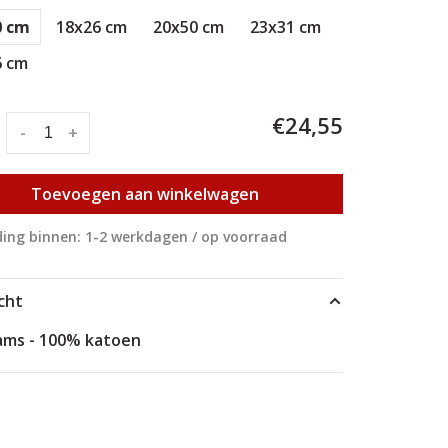
0 cm
18x26 cm
20x50 cm
23x31 cm
6 cm
€24,55
:
-
+
Toevoegen aan winkelwagen
ing binnen: 1-2 werkdagen / op voorraad
cht
ams - 100% katoen