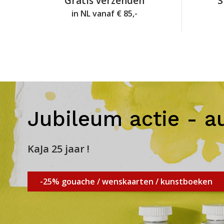
Gratis verzenden
S
in NL vanaf € 85,-
Jubileum actie - a
KaJa 25 jaar !
-25% gouache / wenskaarten / kunstboeken