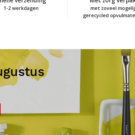
nelle verzending
Met zorg verpa
1-2 werkdagen
met zoveel mogeli
gerecycled opvulmate
ugustus