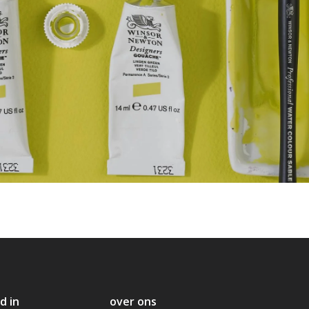
d in
over ons