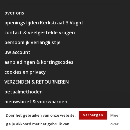
over ons
openingstijden Kerkstraat 3 Vught
contact & veelgestelde vragen
persoonlijk verlanglijstje
uw account
aanbiedingen & kortingscodes
cookies en privacy
VERZENDEN & RETOURNEREN
betaalmethoden
nieuwsbrief & voorwaarden
disclaimer
Verbergen
Door het gebruiken van onze website,
Meer
ga je akkoord met het gebruik van
over