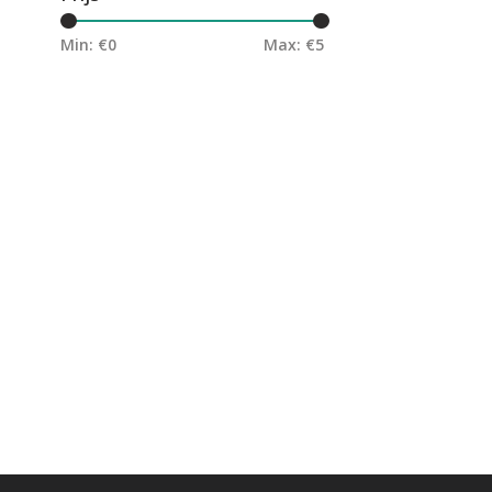
Min: €
0
Max: €
5