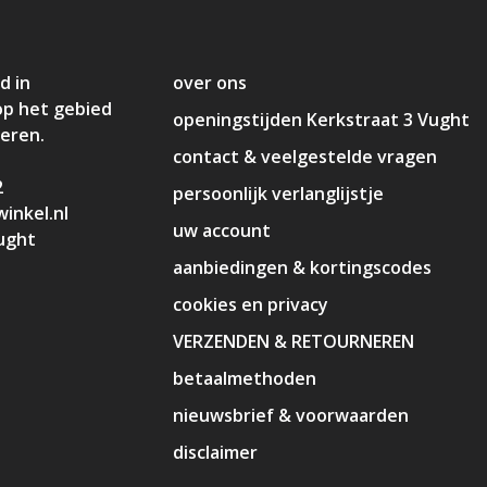
d in
over ons
op het gebied
openingstijden Kerkstraat 3 Vught
deren.
contact & veelgestelde vragen
2
persoonlijk verlanglijstje
inkel.nl
uw account
ught
aanbiedingen & kortingscodes
cookies en privacy
VERZENDEN & RETOURNEREN
betaalmethoden
nieuwsbrief & voorwaarden
disclaimer