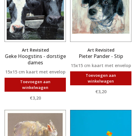
Art Revisited
Art Revisited
Geke Hoogstins - dorstige
Pieter Pander - Stip
dames
15x15 cm kaart met envelop
15x15 cm kaart met envelop
Toevoegen aan
winkelwagen
Toevoegen aan
winkelwagen
€3,20
€3,20