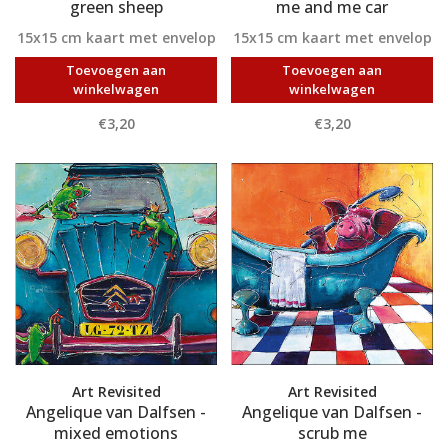
green sheep
me and me car
15x15 cm kaart met envelop
15x15 cm kaart met envelop
Toevoegen aan
Toevoegen aan
winkelwagen
winkelwagen
€3,20
€3,20
Art Revisited
Art Revisited
Angelique van Dalfsen -
Angelique van Dalfsen -
mixed emotions
scrub me