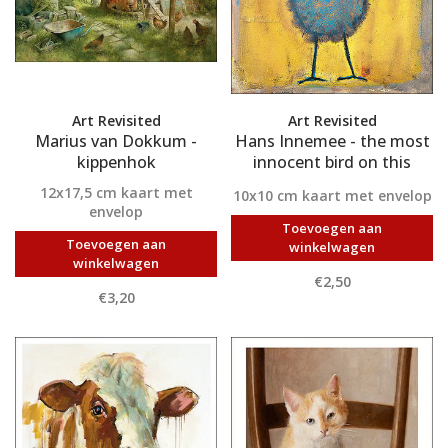
Art Revisited
Art Revisited
Marius van Dokkum -
Hans Innemee - the most
kippenhok
innocent bird on this
planet
12x17,5 cm kaart met
10x10 cm kaart met envelop
envelop
Toevoegen aan
Toevoegen aan
winkelwagen
winkelwagen
€2,50
€3,20