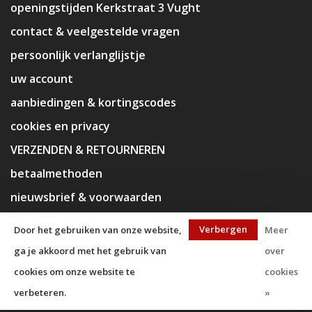
openingstijden Kerkstraat 3 Vught
contact & veelgestelde vragen
persoonlijk verlanglijstje
uw account
aanbiedingen & kortingscodes
cookies en privacy
VERZENDEN & RETOURNEREN
betaalmethoden
nieuwsbrief & voorwaarden
disclaimer
Verbergen
Door het gebruiken van onze website,
Meer
ga je akkoord met het gebruik van
over
cookies om onze website te
cookies
verbeteren.
»
© Copyright 2026 KaJa Art Material