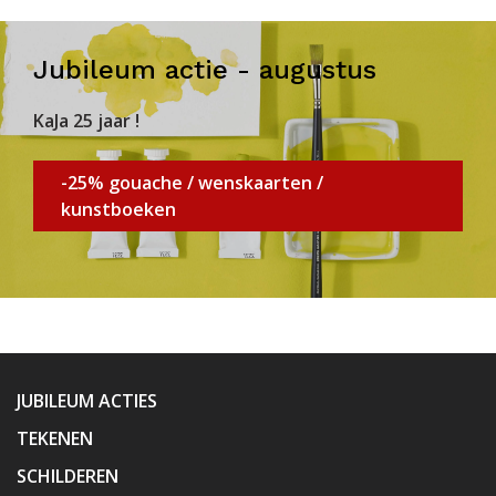
Jubileum actie - augustus
KaJa 25 jaar !
-25% gouache / wenskaarten /
kunstboeken
JUBILEUM ACTIES
TEKENEN
SCHILDEREN