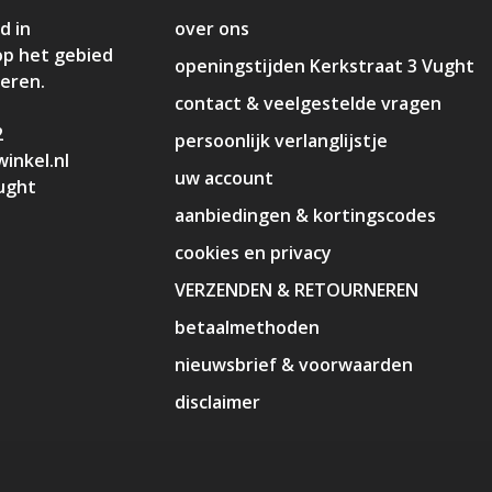
d in
over ons
op het gebied
openingstijden Kerkstraat 3 Vught
deren.
contact & veelgestelde vragen
2
persoonlijk verlanglijstje
inkel.nl
uw account
ught
aanbiedingen & kortingscodes
cookies en privacy
VERZENDEN & RETOURNEREN
betaalmethoden
nieuwsbrief & voorwaarden
disclaimer