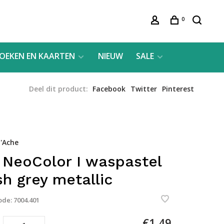
0
OEKEN EN KAARTEN
NIEUW
SALE
Deel dit product:
Facebook
Twitter
Pinterest
'Ache
 NeoColor I waspastel
sh grey metallic
ode:
7004.401
€1,49