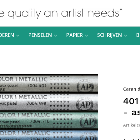
DEREN
PENSELEN
PAPIER
SCHRIJVEN
B
Caran d
401
- a
Artikelc