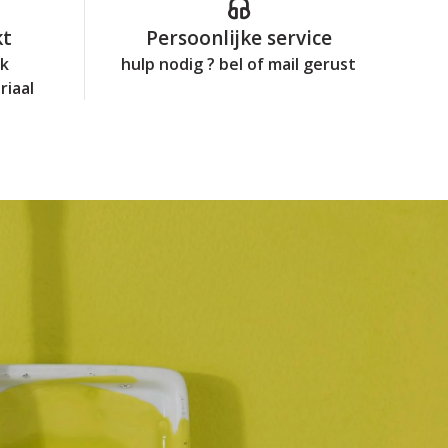
kt
Persoonlijke service
jk
hulp nodig ? bel of mail gerust
riaal