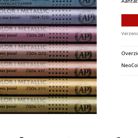
Aantal
Verzend
Overzi
NeoCol