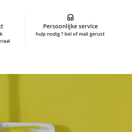
kt
Persoonlijke service
jk
hulp nodig ? bel of mail gerust
riaal