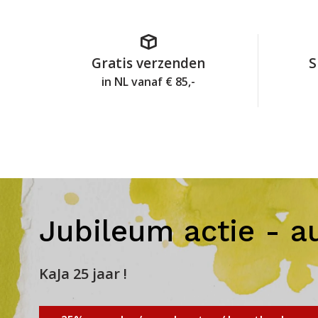
Gratis verzenden
S
in NL vanaf € 85,-
Jubileum actie - a
KaJa 25 jaar !