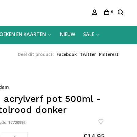
0
OEKEN EN KAARTEN
NIEUW
SALE
Deel dit product:
Facebook
Twitter
Pinterest
rdam
 acrylverf pot 500ml -
tolrood donker
ode:
17723992
€14,95