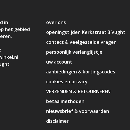
d in
over ons
op het gebied
openingstijden Kerkstraat 3 Vught
deren.
contact & veelgestelde vragen
2
persoonlijk verlanglijstje
inkel.nl
uw account
ught
aanbiedingen & kortingscodes
cookies en privacy
VERZENDEN & RETOURNEREN
betaalmethoden
nieuwsbrief & voorwaarden
disclaimer