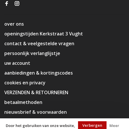
over ons
openingstijden Kerkstraat 3 Vught
contact & veelgestelde vragen
persoonlijk verlanglijstje
uw account
aanbiedingen & kortingscodes
cookies en privacy
VERZENDEN & RETOURNEREN
betaalmethoden
nieuwsbrief & voorwaarden
disclaimer
Verbergen
Door het gebruiken van onze website,
Meer