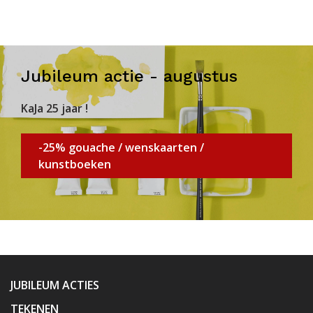
Jubileum actie - augustus
KaJa 25 jaar !
-25% gouache / wenskaarten /
kunstboeken
JUBILEUM ACTIES
TEKENEN