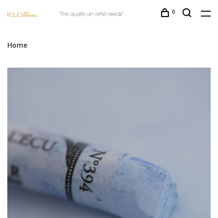
0
Home