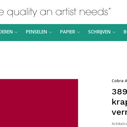
DEREN
PENSELEN
PAPIER
SCHRIJVEN
B
Cobra A
389
kra
ver
Artikelc