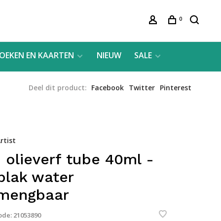
0
OEKEN EN KAARTEN
NIEUW
SALE
Deel dit product:
Facebook
Twitter
Pinterest
rtist
 olieverf tube 40ml -
plak water
mengbaar
ode:
21053890