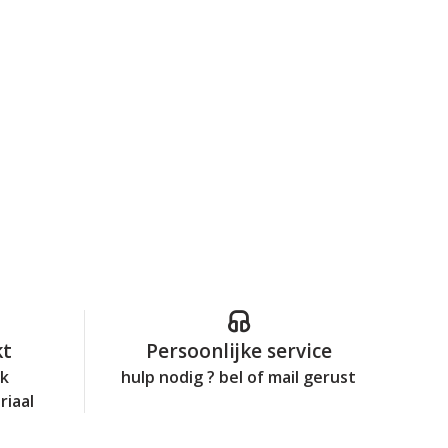
kt
Persoonlijke service
jk
hulp nodig ? bel of mail gerust
riaal