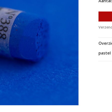
Aantal
Verzend
Overzi
pastel 