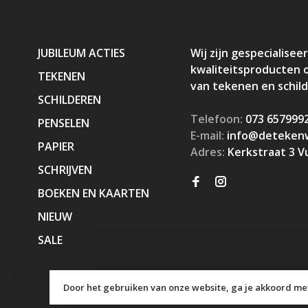
JUBILEUM ACTIES
Wij zijn gespecialiseer
kwaliteitsproducten 
TEKENEN
van tekenen en schil
SCHILDEREN
Telefoon:
073 657999
PENSELEN
E-mail:
info@detekenw
PAPIER
Adres:
Kerkstraat 3 V
SCHRIJVEN
BOEKEN EN KAARTEN
NIEUW
SALE
Door het gebruiken van onze website, ga je akkoord met