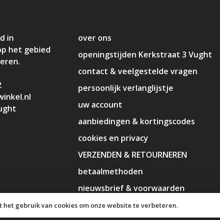
d in
over ons
op het gebied
openingstijden Kerkstraat 3 Vught
deren.
contact & veelgestelde vragen
2
persoonlijk verlanglijstje
inkel.nl
uw account
ught
aanbiedingen & kortingscodes
cookies en privacy
VERZENDEN & RETOURNEREN
betaalmethoden
nieuwsbrief & voorwaarden
disclaimer
 het gebruik van cookies om onze website te verbeteren.