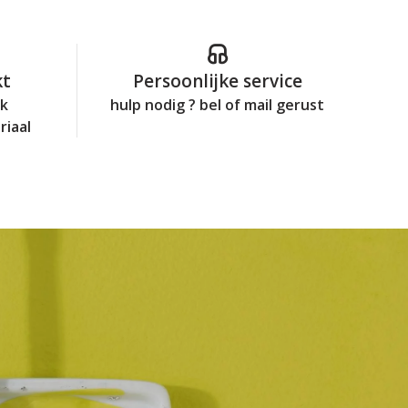
kt
Persoonlijke service
jk
hulp nodig ? bel of mail gerust
riaal