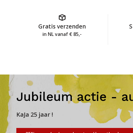
Gratis verzenden
S
in NL vanaf € 85,-
Jubileum actie - a
KaJa 25 jaar !