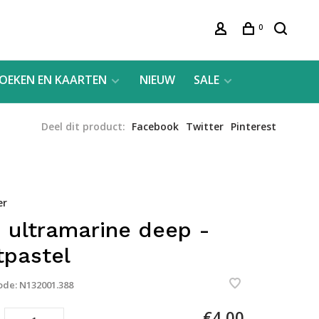
0
OEKEN EN KAARTEN
NIEUW
SALE
Deel dit product:
Facebook
Twitter
Pinterest
er
 ultramarine deep -
tpastel
ode:
N132001.388
€4,00