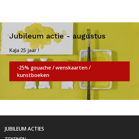
Jubileum actie - augustus
KaJa 25 jaar !
-25% gouache / wenskaarten /
kunstboeken
JUBILEUM ACTIES