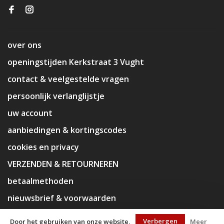
over ons
openingstijden Kerkstraat 3 Vught
contact & veelgestelde vragen
persoonlijk verlanglijstje
uw account
aanbiedingen & kortingscodes
cookies en privacy
VERZENDEN & RETOURNEREN
betaalmethoden
nieuwsbrief & voorwaarden
disclaimer
Verbergen
Door het gebruiken van onze website,
Meer