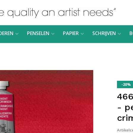
DEREN
PENSELEN
PAPIER
SCHRIJVEN
B
-20%
466
- p
cri
Artikelc