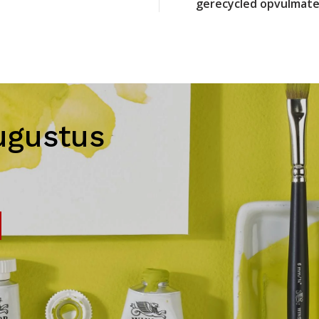
gerecycled opvulmate
ugustus