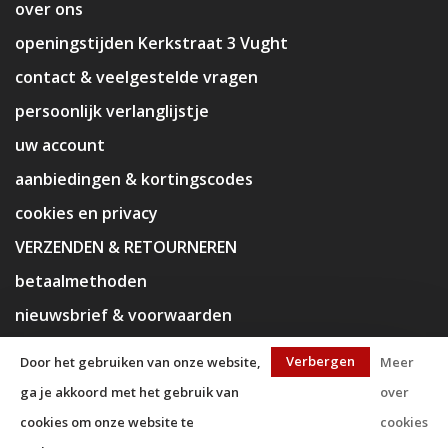
over ons
openingstijden Kerkstraat 3 Vught
contact & veelgestelde vragen
persoonlijk verlanglijstje
uw account
aanbiedingen & kortingscodes
cookies en privacy
VERZENDEN & RETOURNEREN
betaalmethoden
nieuwsbrief & voorwaarden
disclaimer
Verbergen
Door het gebruiken van onze website,
Meer
ga je akkoord met het gebruik van
over
cookies om onze website te
cookies