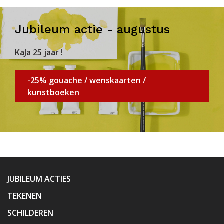
Jubileum actie - augustus
KaJa 25 jaar !
-25% gouache / wenskaarten /
kunstboeken
JUBILEUM ACTIES
TEKENEN
SCHILDEREN