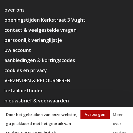
over ons
openingstijden Kerkstraat 3 Vught
contact & veelgestelde vragen
persoonlijk verlanglijstje
uw account
aanbiedingen & kortingscodes
cookies en privacy
VERZENDEN & RETOURNEREN
betaalmethoden
nieuwsbrief & voorwaarden
disclaimer
Verbergen
Door het gebruiken van onze website,
Meer
ga je akkoord met het gebruik van
over
cookies om onze website te
cookies