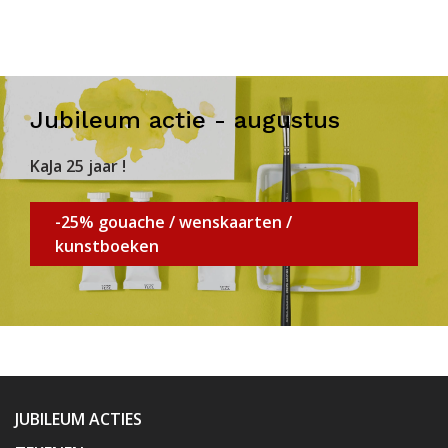
Jubileum actie - augustus
KaJa 25 jaar !
-25% gouache / wenskaarten /
kunstboeken
JUBILEUM ACTIES