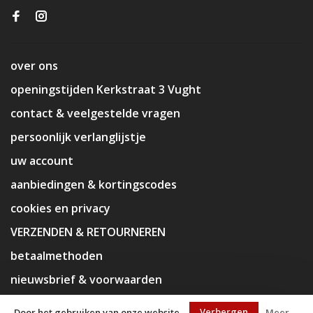
over ons
openingstijden Kerkstraat 3 Vught
contact & veelgestelde vragen
persoonlijk verlanglijstje
uw account
aanbiedingen & kortingscodes
cookies en privacy
VERZENDEN & RETOURNEREN
betaalmethoden
nieuwsbrief & voorwaarden
disclaimer
Verbergen
Door het gebruiken van onze website,
Meer