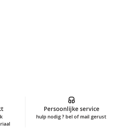
kt
Persoonlijke service
jk
hulp nodig ? bel of mail gerust
riaal