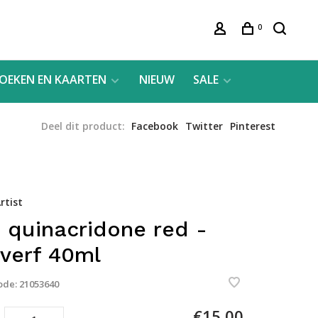
0
OEKEN EN KAARTEN
NIEUW
SALE
Deel dit product:
Facebook
Twitter
Pinterest
rtist
 quinacridone red -
everf 40ml
ode:
21053640
€15,00