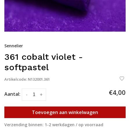
Sennelier
361 cobalt violet -
softpastel
Artikelcode:
N132001.361
€4,00
Aantal:
-
+
Toevoegen aan winkelwagen
Verzending binnen: 1-2 werkdagen / op voorraad