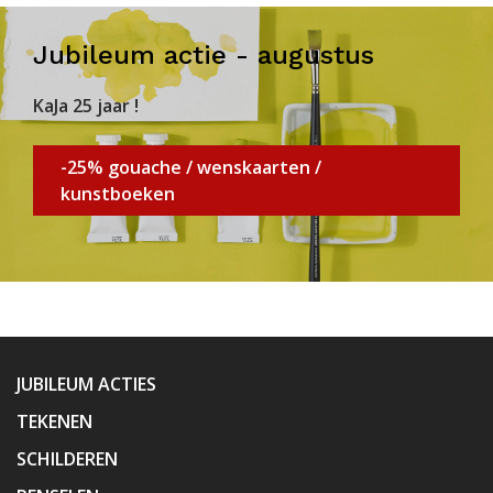
Jubileum actie - augustus
KaJa 25 jaar !
-25% gouache / wenskaarten /
kunstboeken
JUBILEUM ACTIES
TEKENEN
SCHILDEREN