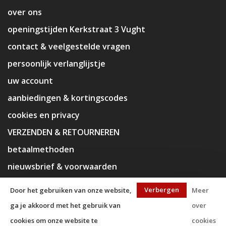
over ons
openingstijden Kerkstraat 3 Vught
contact & veelgestelde vragen
persoonlijk verlanglijstje
uw account
aanbiedingen & kortingscodes
cookies en privacy
VERZENDEN & RETOURNEREN
betaalmethoden
nieuwsbrief & voorwaarden
disclaimer
Verbergen
Door het gebruiken van onze website,
Meer
ga je akkoord met het gebruik van
over
cookies om onze website te
cookies