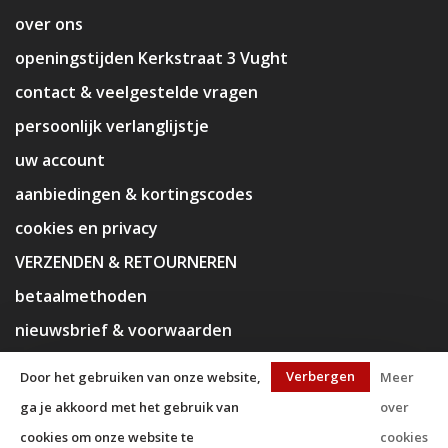
over ons
openingstijden Kerkstraat 3 Vught
contact & veelgestelde vragen
persoonlijk verlanglijstje
uw account
aanbiedingen & kortingscodes
cookies en privacy
VERZENDEN & RETOURNEREN
betaalmethoden
nieuwsbrief & voorwaarden
disclaimer
Verbergen
Door het gebruiken van onze website,
Meer
ga je akkoord met het gebruik van
over
cookies om onze website te
cookies