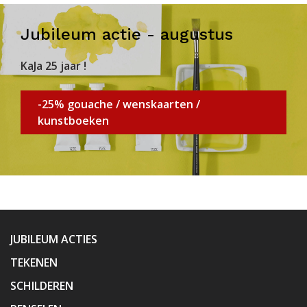
Jubileum actie - augustus
KaJa 25 jaar !
-25% gouache / wenskaarten /
kunstboeken
JUBILEUM ACTIES
TEKENEN
SCHILDEREN