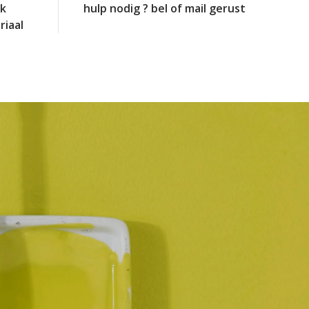
jk
hulp nodig ? bel of mail gerust
riaal