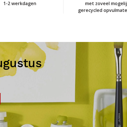
1-2 werkdagen
met zoveel mogeli
gerecycled opvulmate
ugustus