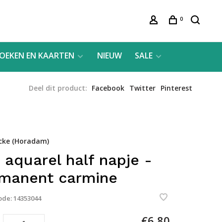
0
OEKEN EN KAARTEN
NIEUW
SALE
Deel dit product:
Facebook
Twitter
Pinterest
cke (Horadam)
 aquarel half napje -
manent carmine
ode:
14353044
€6,80