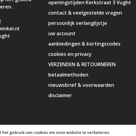
openingstijden Kerkstraat 3 Vught
deren.
contact & veelgestelde vragen
2
persoonlijk verlanglijstje
inkel.nl
uw account
ught
aanbiedingen & kortingscodes
cookies en privacy
VERZENDEN & RETOURNEREN
betaalmethoden
nieuwsbrief & voorwaarden
disclaimer
 het gebruik van cookies om onze website te verbeteren.