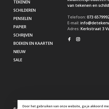
TEKENEN
van tekenen en schil
SCHILDEREN
Telefoon:
073 657999
PENSELEN
E-mail:
info@detekenw
PAPIER
Adres:
Kerkstraat 3 V
SCHRIJVEN
BOEKEN EN KAARTEN
NIEUW
SALE
Door het gebruiken van onze website, ga je akkoord met
© Copyright 2026 KaJa Art Material