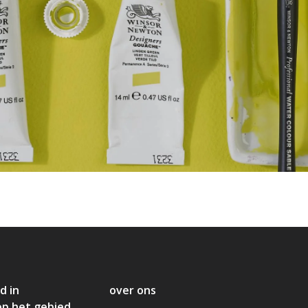
d in
over ons
op het gebied