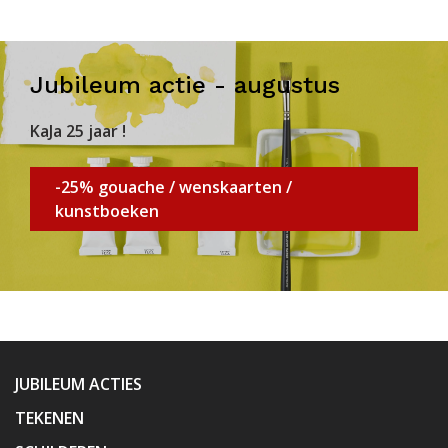
Jubileum actie - augustus
KaJa 25 jaar !
-25% gouache / wenskaarten /
kunstboeken
JUBILEUM ACTIES
TEKENEN