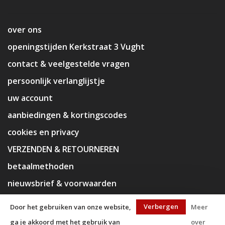
over ons
openingstijden Kerkstraat 3 Vught
contact & veelgestelde vragen
persoonlijk verlanglijstje
uw account
aanbiedingen & kortingscodes
cookies en privacy
VERZENDEN & RETOURNEREN
betaalmethoden
nieuwsbrief & voorwaarden
disclaimer
Verbergen
Door het gebruiken van onze website,
Meer
ga je akkoord met het gebruik van
over