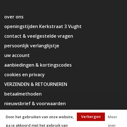
over ons
openingstijden Kerkstraat 3 Vught
contact & veelgestelde vragen
persoonlijk verlanglijstje
uw account
aanbiedingen & kortingscodes
cookies en privacy
VERZENDEN & RETOURNEREN
betaalmethoden
nieuwsbrief & voorwaarden
disclaimer
Verbergen
Door het gebruiken van onze website,
Meer
ga je akkoord met het gebruik van
over