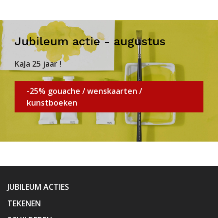
Jubileum actie - augustus
KaJa 25 jaar !
-25% gouache / wenskaarten /
kunstboeken
JUBILEUM ACTIES
TEKENEN