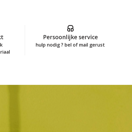
kt
Persoonlijke service
jk
hulp nodig ? bel of mail gerust
riaal