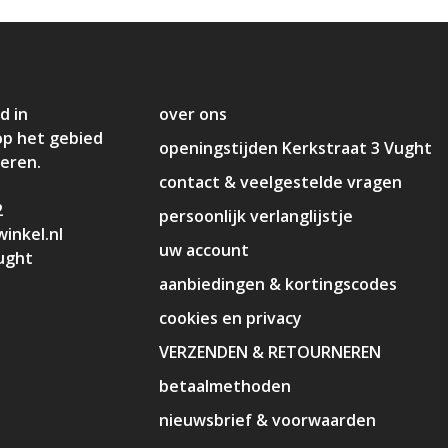
d in
over ons
op het gebied
openingstijden Kerkstraat 3 Vught
deren.
contact & veelgestelde vragen
2
persoonlijk verlanglijstje
inkel.nl
uw account
ught
aanbiedingen & kortingscodes
cookies en privacy
VERZENDEN & RETOURNEREN
betaalmethoden
nieuwsbrief & voorwaarden