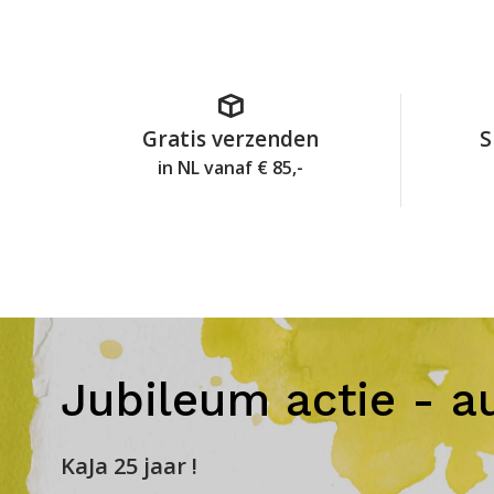
Gratis verzenden
S
in NL vanaf € 85,-
Jubileum actie - a
KaJa 25 jaar !