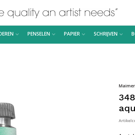
DEREN
PENSELEN
PAPIER
SCHRIJVEN
B
Maimeri
348
aqu
Artikelc