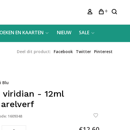
0
OEKEN EN KAARTEN
NIEUW
SALE
Deel dit product:
Facebook
Twitter
Pinterest
 Blu
 viridian - 12ml
arelverf
ode:
1609348
€12,60