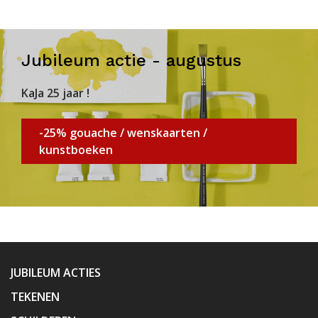
Jubileum actie - augustus
KaJa 25 jaar !
-25% gouache / wenskaarten /
kunstboeken
JUBILEUM ACTIES
TEKENEN