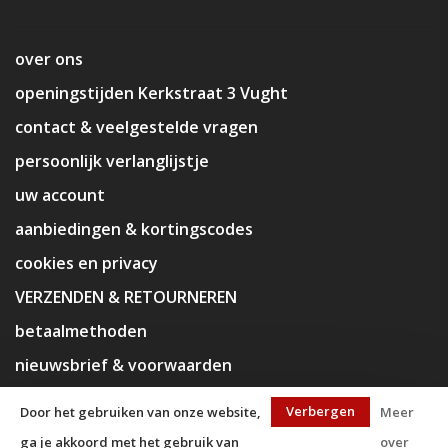
over ons
openingstijden Kerkstraat 3 Vught
contact & veelgestelde vragen
persoonlijk verlanglijstje
uw account
aanbiedingen & kortingscodes
cookies en privacy
VERZENDEN & RETOURNEREN
betaalmethoden
nieuwsbrief & voorwaarden
disclaimer
Verbergen
Door het gebruiken van onze website,
Meer
ga je akkoord met het gebruik van
over