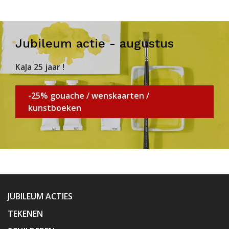
Jubileum actie - augustus
KaJa 25 jaar !
-25% gouache / wenskaarten /
kunstboeken
JUBILEUM ACTIES
TEKENEN