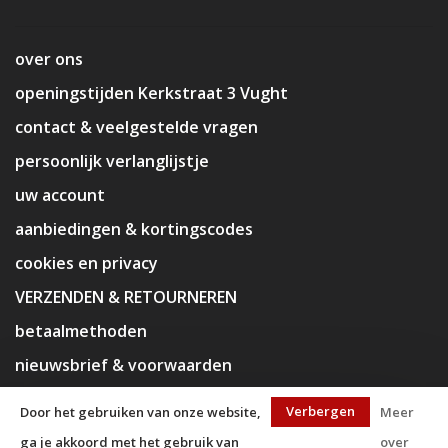
over ons
openingstijden Kerkstraat 3 Vught
contact & veelgestelde vragen
persoonlijk verlanglijstje
uw account
aanbiedingen & kortingscodes
cookies en privacy
VERZENDEN & RETOURNEREN
betaalmethoden
nieuwsbrief & voorwaarden
disclaimer
Verbergen
Door het gebruiken van onze website,
Meer
ga je akkoord met het gebruik van
over