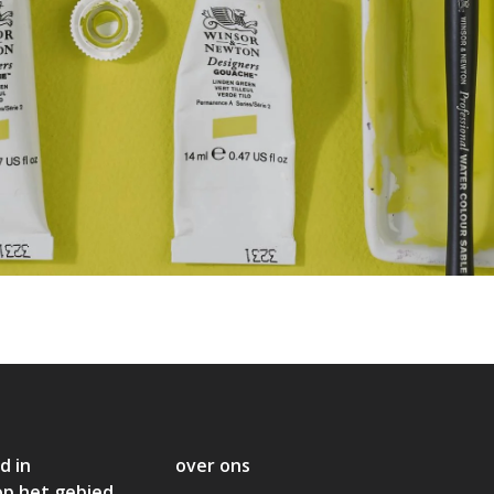
d in
over ons
op het gebied