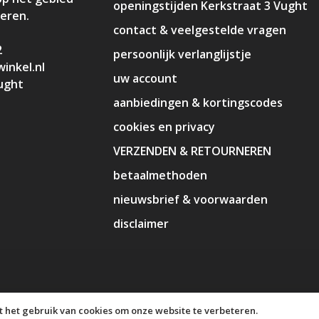
openingstijden Kerkstraat 3 Vught
deren.
contact & veelgestelde vragen
2
persoonlijk verlanglijstje
inkel.nl
uw account
ught
aanbiedingen & kortingscodes
cookies en privacy
VERZENDEN & RETOURNEREN
betaalmethoden
nieuwsbrief & voorwaarden
disclaimer
 het gebruik van cookies om onze website te verbeteren.