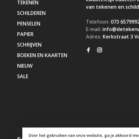
TEKENEN
van tekenen en schil
SCHILDEREN
Telefoon:
073 657999
PENSELEN
E-mail:
info@detekenw
PAPIER
Adres:
Kerkstraat 3 V
SCHRIJVEN
BOEKEN EN KAARTEN
NIEUW
SALE
Door het gebruiken van onze website, ga je akkoord met
© Copyright 2026 KaJa Art Material