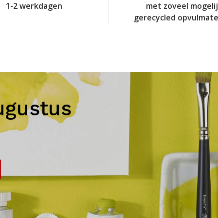
1-2 werkdagen
met zoveel mogeli
gerecycled opvulmate
ugustus