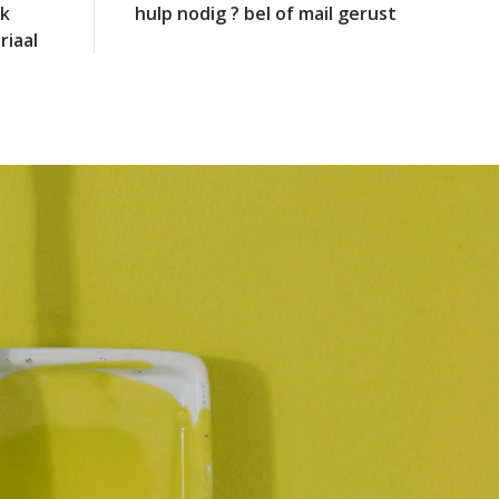
jk
hulp nodig ? bel of mail gerust
riaal