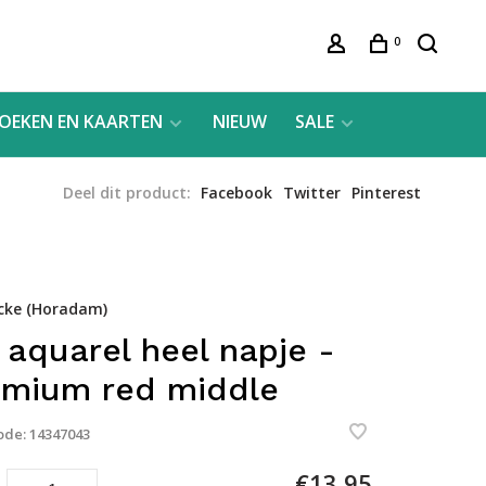
0
OEKEN EN KAARTEN
NIEUW
SALE
Deel dit product:
Facebook
Twitter
Pinterest
cke (Horadam)
 aquarel heel napje -
mium red middle
ode:
14347043
€13,95