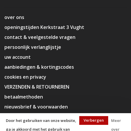
over ons
openingstijden Kerkstraat 3 Vught
contact & veelgestelde vragen
persoonlijk verlanglijstje
uw account
aanbiedingen & kortingscodes
cookies en privacy
VERZENDEN & RETOURNEREN
betaalmethoden
nieuwsbrief & voorwaarden
disclaimer
Verbergen
Door het gebruiken van onze website,
Meer
ga je akkoord met het gebruik van
over