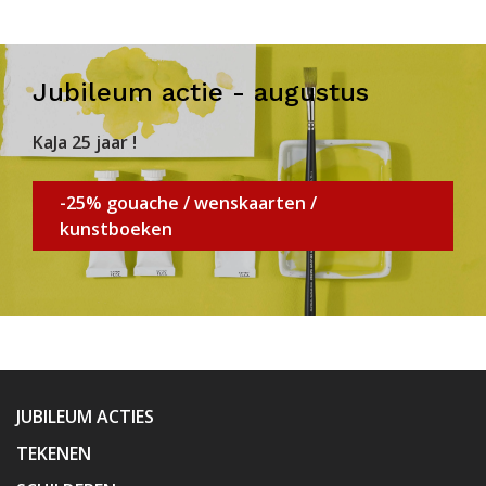
Jubileum actie - augustus
KaJa 25 jaar !
-25% gouache / wenskaarten /
kunstboeken
JUBILEUM ACTIES
TEKENEN