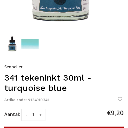
Sennelier
341 tekeninkt 30ml -
turquoise blue
Artikelcode:
N134010.341
€9,20
Aantal:
-
+