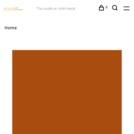
0
Home