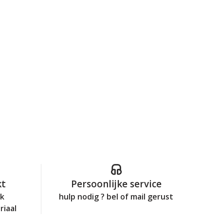
kt
Persoonlijke service
jk
hulp nodig ? bel of mail gerust
riaal