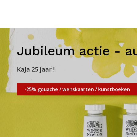
Jubileum actie - a
KaJa 25 jaar !
-25% gouache / wenskaarten / kunstboeken