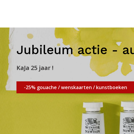
Jubileum actie - a
KaJa 25 jaar !
-25% gouache / wenskaarten / kunstboeken