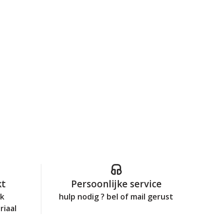
kt
Persoonlijke service
jk
hulp nodig ? bel of mail gerust
riaal