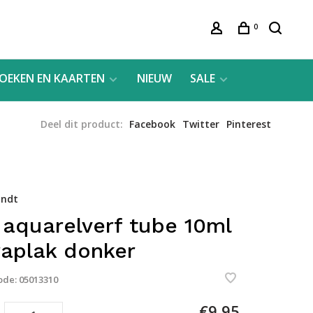
0
OEKEN EN KAARTEN
NIEUW
SALE
Deel dit product:
Facebook
Twitter
Pinterest
ndt
 aquarelverf tube 10ml
raplak donker
ode:
05013310
€9,95