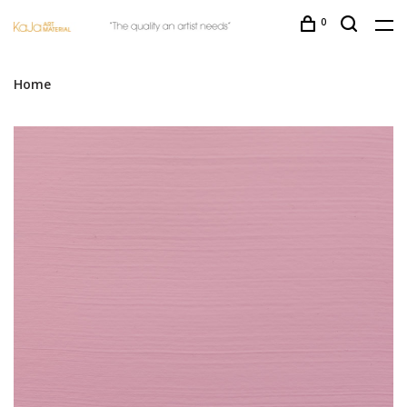
0
Home