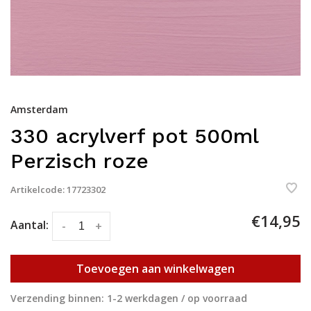
Amsterdam
330 acrylverf pot 500ml
Perzisch roze
Artikelcode:
17723302
€14,95
Aantal:
-
+
Toevoegen aan winkelwagen
Verzending binnen: 1-2 werkdagen / op voorraad