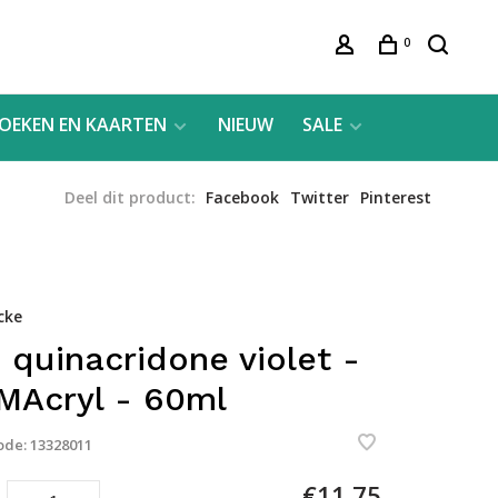
0
OEKEN EN KAARTEN
NIEUW
SALE
Deel dit product:
Facebook
Twitter
Pinterest
cke
 quinacridone violet -
MAcryl - 60ml
ode:
13328011
€11,75