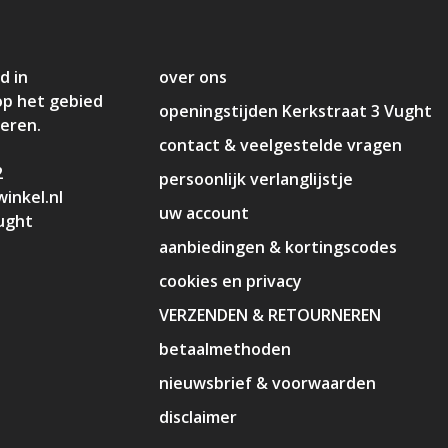
d in
over ons
op het gebied
openingstijden Kerkstraat 3 Vught
deren.
contact & veelgestelde vragen
2
persoonlijk verlanglijstje
inkel.nl
uw account
ught
aanbiedingen & kortingscodes
cookies en privacy
VERZENDEN & RETOURNEREN
betaalmethoden
nieuwsbrief & voorwaarden
disclaimer