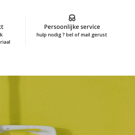
kt
Persoonlijke service
jk
hulp nodig ? bel of mail gerust
riaal