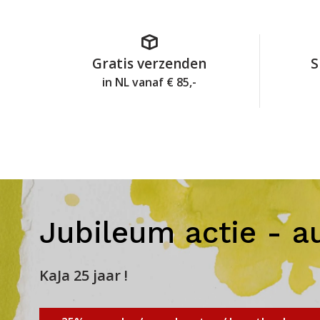
Gratis verzenden
S
in NL vanaf € 85,-
Jubileum actie - a
KaJa 25 jaar !