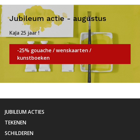
Jubileum actie - augustus
KaJa 25 jaar !
-25% gouache / wenskaarten /
kunstboeken
JUBILEUM ACTIES
TEKENEN
SCHILDEREN