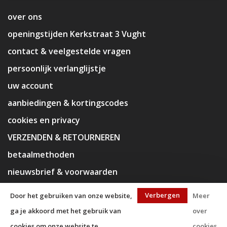
over ons
openingstijden Kerkstraat 3 Vught
contact & veelgestelde vragen
persoonlijk verlanglijstje
uw account
aanbiedingen & kortingscodes
cookies en privacy
VERZENDEN & RETOURNEREN
betaalmethoden
nieuwsbrief & voorwaarden
disclaimer
Verbergen
Door het gebruiken van onze website,
Meer
ga je akkoord met het gebruik van
over
cookies om onze website te
cookies