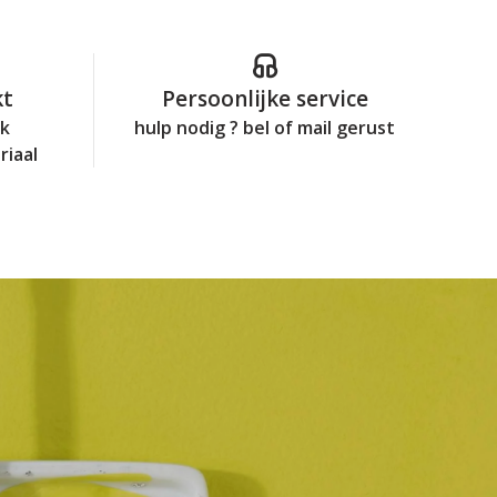
kt
Persoonlijke service
jk
hulp nodig ? bel of mail gerust
riaal