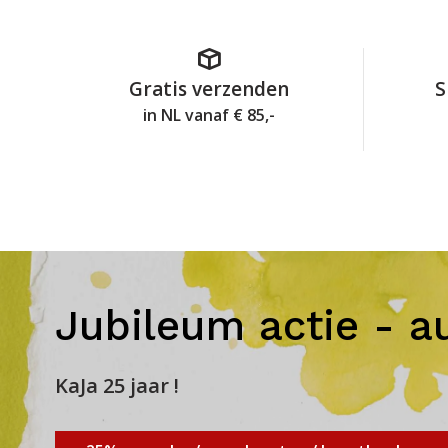
Gratis verzenden
S
in NL vanaf € 85,-
Jubileum actie - a
KaJa 25 jaar !