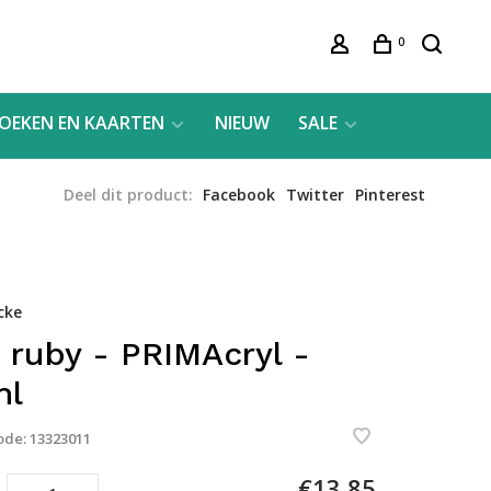
0
OEKEN EN KAARTEN
NIEUW
SALE
Deel dit product:
Facebook
Twitter
Pinterest
cke
 ruby - PRIMAcryl -
ml
ode:
13323011
€13,85