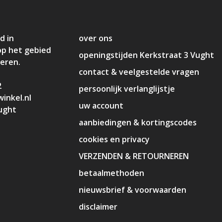
d in
over ons
op het gebied
openingstijden Kerkstraat 3 Vught
deren.
contact & veelgestelde vragen
2
persoonlijk verlanglijstje
inkel.nl
uw account
ught
aanbiedingen & kortingscodes
cookies en privacy
VERZENDEN & RETOURNEREN
betaalmethoden
nieuwsbrief & voorwaarden
disclaimer